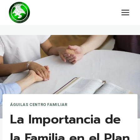
Saltar
al
contenido
ÁGUILAS CENTRO FAMILIAR
La Importancia de
la Familia en el Plan