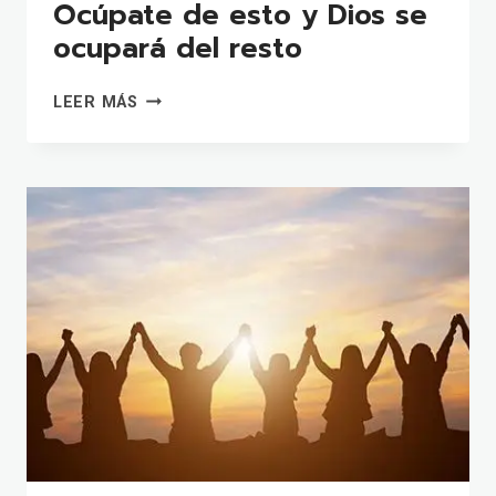
Ocúpate de esto y Dios se
ocupará del resto
OCÚPATE
LEER MÁS
DE
ESTO
Y
DIOS
SE
OCUPARÁ
DEL
RESTO