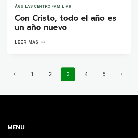
ÁGUILAS CENTRO FAMILIAR
Con Cristo, todo el año es
un año nuevo
CON
LEER MÁS
CRISTO,
TODO
EL
AÑO
Navegación
Página
Siguien
1
2
3
4
5
ES
de
UN
anterior
página
AÑO
página
NUEVO
MENU