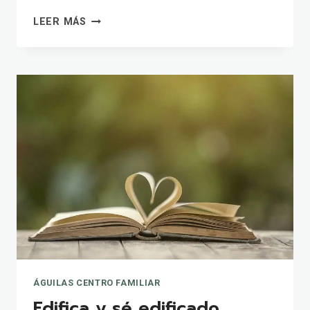
RECUERDA
LEER MÁS
LO
QUE
DIOS
YA
HA
HECHO
ÁGUILAS CENTRO FAMILIAR
Edifica y sé edificado